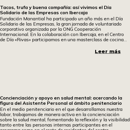
Tacos, trufa y buena compañía: así vivimos el Día
Solidario de las Empresas con Ibercaja
Fundación Manantial ha participado un año más en el Día
Solidario de las Empresas, la gran jornada de voluntariado
corporativo organizada por la ONG Cooperación
Internacional. En la colaboración con Ibercaja, en el Centro
de Día «Rivas» participamos en una masterclass de cocina
fría en la que aprendimos a elaborar tacos mexicanos y
sándwiches especiales. Uno de los participantes ha querido
Leer más
contarnos su experiencia. Pom, pom pom.
Concienciación y apoyo en salud mental: acercando la
figura del Asistente Personal al ámbito penitenciario
En el medio penitenciario en el que desarrollamos nuestra
labor, trabajamos de manera activa en la concienciación
sobre la salud mental, fomentando la reflexión y la visibilidad
tanto entre las personas internas participantes en el