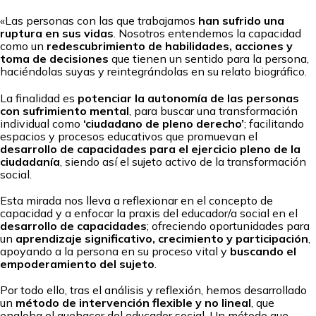
«Las personas con las que trabajamos
han sufrido una
ruptura en sus vidas
. Nosotros entendemos la capacidad
como un
redescubrimiento de habilidades, acciones y
toma de decisiones
que tienen un sentido para la persona,
haciéndolas suyas y reintegrándolas en su relato biográfico.
La finalidad es
potenciar la autonomía de las personas
con sufrimiento mental
, para buscar una transformación
individual como
‘ciudadano de pleno derecho’
; facilitando
espacios y procesos educativos que promuevan el
desarrollo de capacidades para el ejercicio pleno de la
ciudadanía
, siendo así el sujeto activo de la transformación
social.
Esta mirada nos lleva a reflexionar en el concepto de
capacidad y a enfocar la praxis del educador/a social en el
desarrollo de capacidades
; ofreciendo oportunidades para
un
aprendizaje significativo, crecimiento y participación
,
apoyando a la persona en su proceso vital y
buscando el
empoderamiento del sujeto
.
Por todo ello, tras el análisis y reflexión, hemos desarrollado
un
método de intervención flexible y no lineal
, que
engloba el quehacer del educador social. Un método que