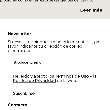
programa como en el resto de residentes del centro.
Promover espacios de diálogo y comprensión resulta
fundamental para romper estigmas y generar una mirada
Leer más
más
Newsletter
Si deseas recibir nuestro boletín de noticias, por
favor indícanos tu dirección de correo
electrónico:
He leído y acepto los
Términos de Uso
y la
Política de Privacidad
de la web.
Suscribirse
Contacto