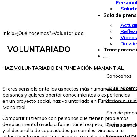
Persona
Salud 
Sala de pren
Actual
Reflex
Inicio
»
¿Qué hacemos?
»
Voluntariado
Vídeo
Dossie
VOLUNTARIADO
Transparenci
HAZ VOLUNTARIADO EN FUNDACIÓN MANANTIAL
Conócenos
¿Qué hacem
Si eres sensible ante los aspectos más humanos de las
personas y quieres aportar conocimientos o experiencias
Servicios pri
en un proyecto social, haz voluntariado en Fundación
Manantial.
Sala de pren
Compartir tu tiempo con personas que tienen problemas
de salud mental ayuda a fomentar el respeto, la tolerancia
Transparenci
y el desarrollo de capacidades personales. Gracias a tu
esfuerzo y tu pasión, conseguimos que el mundo sea un