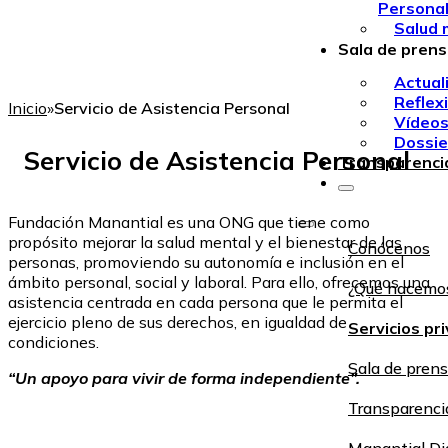
Persona
Salud 
Sala de pren
Actual
Reflex
Inicio
»
Servicio de Asistencia Personal
Vídeo
Dossie
Servicio de Asistencia Personal
Transparenci
Fundación Manantial es una ONG que tiene como
propósito mejorar la salud mental y el bienestar de las
Conócenos
personas, promoviendo su autonomía e inclusión en el
ámbito personal, social y laboral. Para ello, ofrecemos una
¿Qué hacemo
asistencia centrada en cada persona que le permita el
ejercicio pleno de sus derechos, en igualdad de
Servicios pr
condiciones.
Sala de pren
“Un apoyo para vivir de forma independiente”.
Transparenci