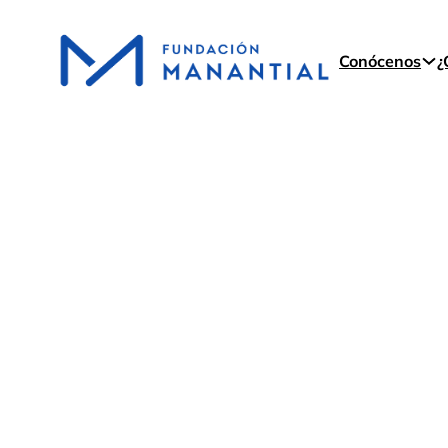
Conócenos
¿