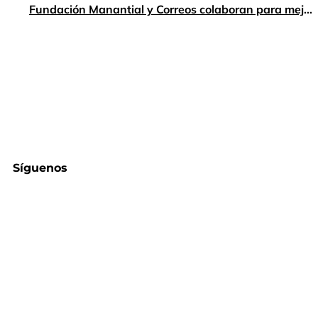
Fundación Manantial y Correos colaboran para mejorar la salud mental de las personas jóvenes
Síguenos
Responsabilidad Social
Responsabilidad Social