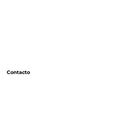
Contacto
Trabaja en Fundación Manantial
Contacta
Legales
Política de Privacidad
Política de Cookies
Aviso Legal
Declaración de Accesibilidad