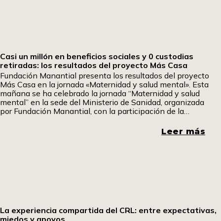
Casi un millón en beneficios sociales y 0 custodias
retiradas: los resultados del proyecto Más Casa
Fundación Manantial presenta los resultados del proyecto
Más Casa en la jornada «Maternidad y salud mental». Esta
mañana se ha celebrado la jornada “Maternidad y salud
mental” en la sede del Ministerio de Sanidad, organizada
por Fundación Manantial, con la participación de la
comisionada de Salud Mental del Ministerio de Sanidad,
Belén González Callado, y Sandra Astete, experta en salud
Leer más
mental de Unicef España.
La experiencia compartida del CRL: entre expectativas,
miedos y apoyos