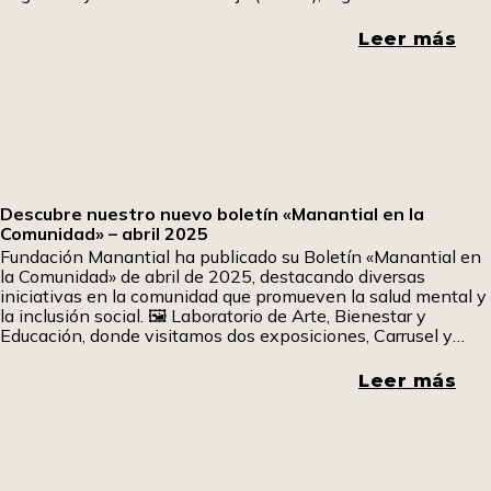
científico-técnico del Ministerio de Trabajo y Economía
Social especializado en prevención de riesgos laborales, y
Leer más
Fundación Manantial,
Descubre nuestro nuevo boletín «Manantial en la
Comunidad» – abril 2025
Fundación Manantial ha publicado su Boletín «Manantial en
la Comunidad» de abril de 2025, destacando diversas
iniciativas en la comunidad que promueven la salud mental y
la inclusión social. 🖼️ Laboratorio de Arte, Bienestar y
Educación, donde visitamos dos exposiciones, Carrusel y
Wasi Llamkha, explorando escultura, performance y
arquitectura efímera. 💬Charla-diálogo sobre la importancia
Leer más
de la comunicación entre padres e