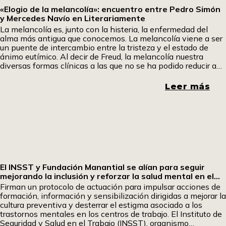
«Elogio de la melancolía»: encuentro entre Pedro Simón
y Mercedes Navío en Literariamente
La melancolía es, junto con la histeria, la enfermedad del
alma más antigua que conocemos. La melancolía viene a ser
un puente de intercambio entre la tristeza y el estado de
ánimo eutímico. Al decir de Freud, la melancolía nuestra
diversas formas clínicas a las que no se ha podido reducir a
una unidad. Hipócrates dio una definición muy apropiada
para
Leer más
El INSST y Fundación Manantial se alían para seguir
mejorando la inclusión y reforzar la salud mental en el
trabajo
Firman un protocolo de actuación para impulsar acciones de
formación, información y sensibilización dirigidas a mejorar la
cultura preventiva y desterrar el estigma asociado a los
trastornos mentales en los centros de trabajo. El Instituto de
Seguridad y Salud en el Trabajo (INSST), organismo