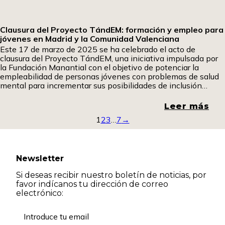
Clausura del Proyecto TándEM: formación y empleo para
jóvenes en Madrid y la Comunidad Valenciana
Este 17 de marzo de 2025 se ha celebrado el acto de
clausura del Proyecto TándEM, una iniciativa impulsada por
la Fundación Manantial con el objetivo de potenciar la
empleabilidad de personas jóvenes con problemas de salud
mental para incrementar sus posibilidades de inclusión
laboral y con ello, su proceso de recuperación. Este proyecto
está financiado por el Plan de Recuperación,
Leer más
Transformación y Resiliencia de los fondos NextGeneration
1
2
3
…
7
→
Newsletter
Si deseas recibir nuestro boletín de noticias, por
favor indícanos tu dirección de correo
electrónico: