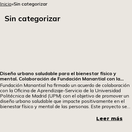
Inicio
»
Sin categorizar
Sin categorizar
Diseño urbano saludable para el bienestar físico y
mental. Colaboración de Fundación Manantial con la
Universidad Politécnica
Fundación Manantial ha firmado un acuerdo de colaboración
con la Oficina de Aprendizaje-Servicio de la Universidad
Politécnica de Madrid (UPM) con el objetivo de promover un
diseño urbano saludable que impacte positivamente en el
bienestar físico y mental de las personas. Este proyecto se
enmarca dentro de los Objetivos de Desarrollo Sostenible
(ODS) y la responsabilidad social universitaria, conectando el
Leer más