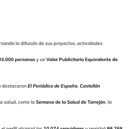
zando la difusión de sus proyectos, actividades
93.000 personas
y un
Valor Publicitario Equivalente de
ia destacaron
El Periódico de España
,
Castellón
la salud, como la
Semana de la Salud de Torrejón
, la
el perfil alcanzó los
10.074 seguidores
y registró
99.259