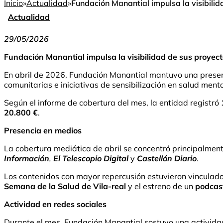
Inicio
»
Actualidad
»
Fundación Manantial impulsa la visibilid
Actualidad
29/05/2026
Fundación Manantial impulsa la visibilidad de sus proyect
En abril de 2026, Fundación Manantial mantuvo una presenc
comunitarias e iniciativas de sensibilización en salud menta
Según el informe de cobertura del mes, la entidad registró
20.800 €
.
Presencia en medios
La cobertura mediática de abril se concentró principalment
Información
,
El Telescopio Digital
y
Castellón Diario
.
Los contenidos con mayor repercusión estuvieron vinculados
Semana de la Salud de Vila-real
y el estreno de un
podcast
Actividad en redes sociales
Durante el mes, Fundación Manantial sostuvo una actividad c