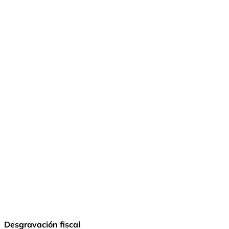
© Fundación Manantial 2024 | Open Ideas
Desgravación fiscal