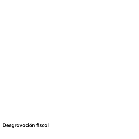
© Fundación Manantial 2024 | Open Ideas
Desgravación fiscal