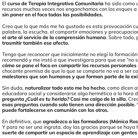
El
curso de Terapia Integrativa Comunitaria
ha sido como u
recursos muchas veces nos enganchamos con los
esques
a 
sin poner en el foco todas las posibilidades.
Creo que lo que más me ha gustado es esta provocación cui
palabra, la escucha, el compartir emociones y preocupaci
el arte al servicio de la comprensión humana
. Sobre todo,
trasmitir también ese afecto.
Tengo que reconocer que inicialmente no elegí la formació
recomendó y me instó a que investigara para que ese “no s
cómo se pone el foco en compartir los recursos personales a
chocante premisa de que lo que se comparte no va a ser con
malestares que son humanos y que forman parte de la exi
Sin duda,
naturalizar todo esto me ha hecho
, como dicen 
educadora social y considerarse algo hermética a la hora d
pregunta
¿Cuál es tu herida?
Casi me caigo de la silla.
Creo
esas preguntas cuando solo tienen una dirección posible.
puede fortalecerse en comunión con los otros.
En definitiva, que
agradezco a las formadoras (Mónica Rose
Y para no ser una ingrata, doy las gracias porque se haya
suerte de compartir un espacio de aprendizaje con gentes 