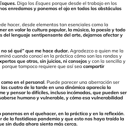
Esques.
Digo los
Esques
porque desde el trabajo en los
nos enredamos y ponemos el ojo en todos los obstáculos
uede hacer, desde elementos tan esenciales como la
ner en valor la cultura popular, la música, la poesía y todo
s del lenguaje sentipensante del arte, dejarnos afectar y
 no sé qué” que me hace dudar.
Agradezco a quien me la
uminó cuando conocí en la práctica cómo son las rondas y
ertos que otros, sin juicios, ni consejos
y con la sencilla y
do, porque tampoco requiere que así sea
compartir
l como en el personal
. Puede parecer una aberración ser
 las cuatro de la tarde en una dinámica aparecía la
me y pensar lo difíciles, incluso incómodas, que pueden ser
 saberse humano y vulnerable, y cómo esa vulnerabilidad
nernos en el quehacer, en la práctica y en la reflexión
.
r de la fastidiosa pandemia y que esto nos haya traído la
ue sin duda ahora siento más cerca.