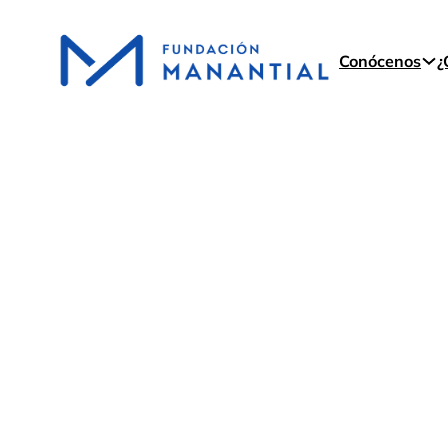
Conócenos
¿