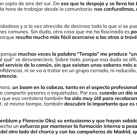
n soplo de aire del sur. De
ese que te despeja y se lleva los
la hora de trabajar desde lo comunitario:
nos confundimos, 
dadosa y a la vez atrevida de decirnos todo lo que sí se p
ones comunes. Sin duda, otra cosa que me ha fascinado es
po
 porque
resulta mucho más fácil acercarse a los otros a travé
n porque
muchas veces la palabra “Terapia” me produce “un
é qué” se desvaneciera. Sobre todo, porque esa duda se dif
l servicio de lo común, sin que existan unos saberes más exp
fidencial, ni se va a tratar en un grupo cerrado, ni reduci
stencia
.
ahora,
un
boom
en la cabeza, tanto en el aspecto profesiona
e compartir pesares o inquietudes. Por eso,
cuando un día a
 que esa ventolera también
ha sido muy útil para recolocar
Y, al mismo tiempo, también
descubrir lo importante que es
nblum y Florencia Oks) su entusiasmo y que hayan sabido po
 hecho un
esfuerzo por mantener la formación interna a pesa
del otro lado del charco y con las compañeras de Madrid, q