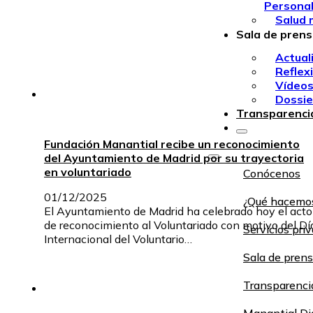
Persona
Salud 
Sala de pren
Actual
Reflex
Vídeo
Dossie
Transparenci
Fundación Manantial recibe un reconocimiento
del Ayuntamiento de Madrid por su trayectoria
en voluntariado
Conócenos
01/12/2025
¿Qué hacemo
El Ayuntamiento de Madrid ha celebrado hoy el acto
de reconocimiento al Voluntariado con motivo del Dí
Servicios pri
Internacional del Voluntario…
Sala de pren
Transparenci