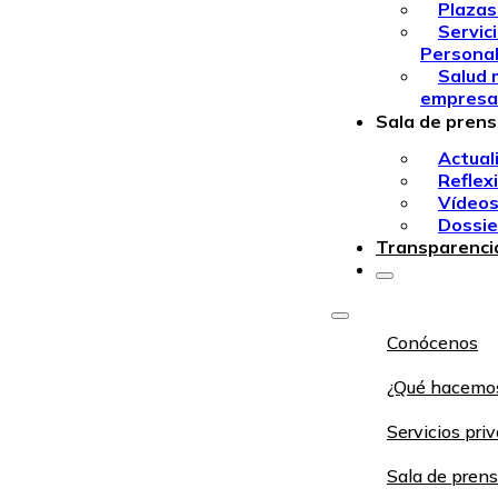
Plazas
Servic
Persona
Salud 
empresa
Sala de pren
Actual
Reflex
Vídeo
Dossie
Transparenci
Conócenos
¿Qué hacemo
Servicios pri
Sala de pren