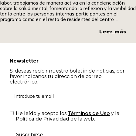
labor, trabajamos de manera activa en la concienciación
sobre la salud mental, fomentando la reflexión y la visibilidad
tanto entre las personas internas participantes en el
programa como en el resto de residentes del centro.
Promover espacios de diálogo y comprensión resulta
fundamental para romper estigmas y generar una mirada
Leer más
más
Newsletter
Si deseas recibir nuestro boletín de noticias, por
favor indícanos tu dirección de correo
electrónico:
He leído y acepto los
Términos de Uso
y la
Política de Privacidad
de la web.
Suscribirse