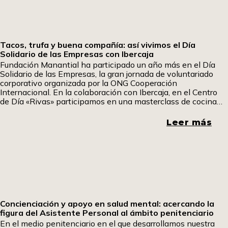
Tacos, trufa y buena compañía: así vivimos el Día
Solidario de las Empresas con Ibercaja
Fundación Manantial ha participado un año más en el Día
Solidario de las Empresas, la gran jornada de voluntariado
corporativo organizada por la ONG Cooperación
Internacional. En la colaboración con Ibercaja, en el Centro
de Día «Rivas» participamos en una masterclass de cocina
fría en la que aprendimos a elaborar tacos mexicanos y
sándwiches especiales. Uno de los participantes ha querido
Leer más
contarnos su experiencia. Pom, pom pom.
Concienciación y apoyo en salud mental: acercando la
figura del Asistente Personal al ámbito penitenciario
En el medio penitenciario en el que desarrollamos nuestra