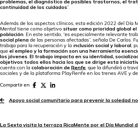
problemas, el diagnóstico de posibles trastornos, el tra
continuidad de los cuidados
”.
Además de los aspectos clínicos, esta edición 2022 del Día M
Mental tiene como objetivo
situar como prioridad global el
población
. En este sentido, “es especialmente relevante trab
social plena
de las personas afectadas”, señala De Carlos. 
trabaja para la recuperación y la i
nclusión social y laboral
, 
que
el empleo y la formación son una herramienta esencia
los jóvenes
.
El trabajo impacta en su identidad, socializa
objetivos todos ellos hacia los que se dirige esta iniciati
cuenta con la
colaboración de
Renfe
, que la difundirá a tra
sociales y de la plataforma PlayRenfe en los trenes AVE y de
Compartir en
Apoyo social comunitario para prevenir la soledad n
La Sexta visita la terraza RicaMente por el Día Mundial 