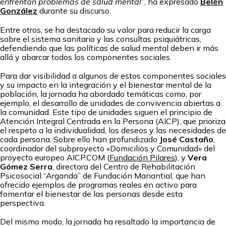
enfrentan problemas de salud mental”
, ha expresado
Belén
González
durante su discurso.
Entre otros, se ha destacado su valor para reducir la carga
sobre el sistema sanitario y las consultas psiquiátricas,
defendiendo que las políticas de salud mental deben ir más
allá y abarcar todos los componentes sociales.
Para dar visibilidad a algunos de estos componentes sociales
y su impacto en la integración y el bienestar mental de la
población, la jornada ha abordado temáticas como, por
ejemplo, el desarrollo de unidades de convivencia abiertas a
la comunidad. Este tipo de unidades siguen el principio de
Atención Integral Centrada en la Persona (AICP), que prioriza
el respeto a la individualidad, los deseos y las necesidades de
cada persona. Sobre ello han profundizado
José Castaño
,
coordinador del subproyecto «Domicilios y Comunidad» del
proyecto europeo AICP.COM (
Fundación Pilares
), y
Vera
Gómez Serra
, directora del Centro de Rehabilitación
Psicosocial “Arganda” de Fundación Manantial, que han
ofrecido ejemplos de programas reales en activo para
fomentar el bienestar de las personas desde esta
perspectiva.
Del mismo modo, la jornada ha resaltado la importancia de