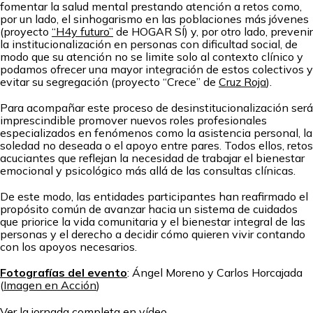
fomentar la salud mental prestando atención a retos como,
por un lado, el sinhogarismo en las poblaciones más jóvenes
(proyecto
“H4y futuro”
de HOGAR SÍ) y, por otro lado, prevenir
la institucionalización en personas con dificultad social, de
modo que su atención no se limite solo al contexto clínico y
podamos ofrecer una mayor integración de estos colectivos y
evitar su segregación (proyecto “Crece” de
Cruz Roja
).
Para acompañar este proceso de desinstitucionalización será
imprescindible promover nuevos roles profesionales
especializados en fenómenos como la asistencia personal, la
soledad no deseada o el apoyo entre pares. Todos ellos, retos
acuciantes que reflejan la necesidad de trabajar el bienestar
emocional y psicológico más allá de las consultas clínicas.
De este modo, las entidades participantes han reafirmado el
propósito común de avanzar hacia un sistema de cuidados
que priorice la vida comunitaria y el bienestar integral de las
personas y el derecho a decidir cómo quieren vivir contando
con los apoyos necesarios.
Fotografías del evento
: Ángel Moreno y Carlos Horcajada
(
Imagen en Acción
)
Ver la jornada completa en vídeo