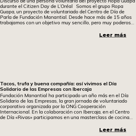
Discurso de una persona voluntaria del proyecto Ropa Guapa
durante el Citizen Day de L’Oréal Somos el grupo Ropa
Guapa, un proyecto de voluntariado del Centro de Día de
Parla de Fundación Manantial. Desde hace más de 15 años
trabajamos con un objetivo muy sencillo, pero muy poderoso:
dar una segunda vida a la ropa y, a través de
Leer más
Tacos, trufa y buena compañía: así vivimos el Día
Solidario de las Empresas con Ibercaja
Fundación Manantial ha participado un año más en el Día
Solidario de las Empresas, la gran jornada de voluntariado
corporativo organizada por la ONG Cooperación
Internacional. En la colaboración con Ibercaja, en el Centro
de Día «Rivas» participamos en una masterclass de cocina
fría en la que aprendimos a elaborar tacos mexicanos y
sándwiches especiales. Uno de los participantes ha querido
Leer más
contarnos su experiencia. Pom, pom pom.