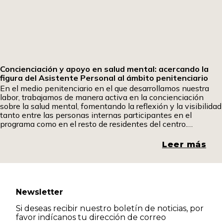
Concienciación y apoyo en salud mental: acercando la
figura del Asistente Personal al ámbito penitenciario
En el medio penitenciario en el que desarrollamos nuestra
labor, trabajamos de manera activa en la concienciación
sobre la salud mental, fomentando la reflexión y la visibilidad
tanto entre las personas internas participantes en el
programa como en el resto de residentes del centro.
Promover espacios de diálogo y comprensión resulta
fundamental para romper estigmas y generar una mirada
Leer más
más
Newsletter
Si deseas recibir nuestro boletín de noticias, por
favor indícanos tu dirección de correo