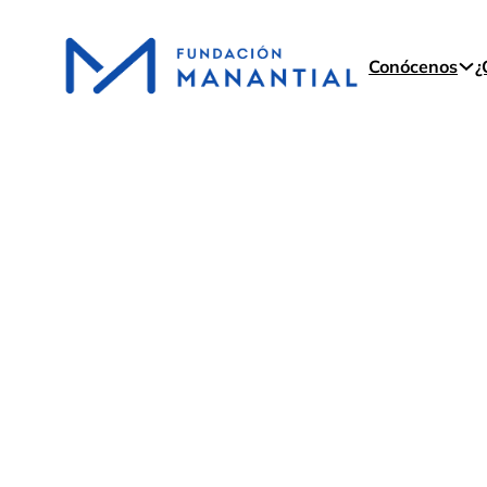
Conócenos
¿