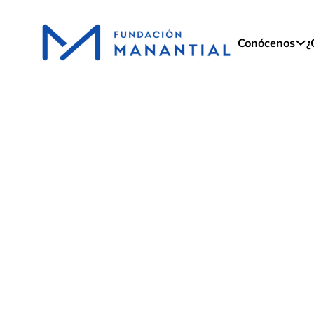
Conócenos
¿