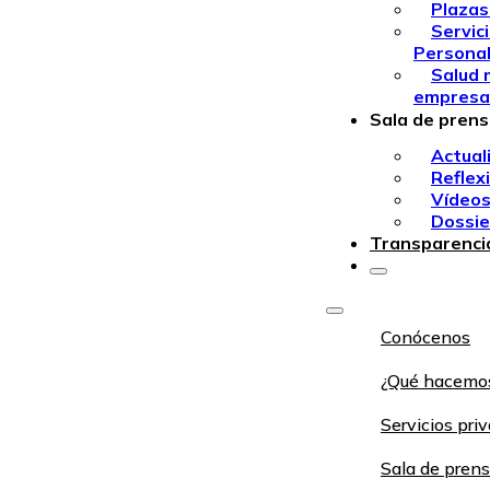
Plazas
Servic
Persona
Salud 
empresa
Sala de pren
Actual
Reflex
Vídeo
Dossie
Transparenci
Conócenos
¿Qué hacemo
Servicios pri
Sala de pren