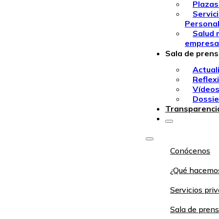
Plazas
Servic
Persona
Salud 
empresa
Sala de pren
Actual
Reflex
Vídeo
Dossie
Transparenci
Conócenos
¿Qué hacemo
Servicios pri
Sala de pren