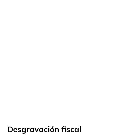
© Fundación Manantial 2024 | Open Ideas
Desgravación fiscal