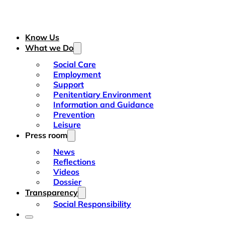
Know Us
What we Do
Social Care
Employment
Support
Penitentiary Environment
Information and Guidance
Prevention
Leisure
Press room
News
Reflections
Videos
Dossier
Transparency
Social Responsibility