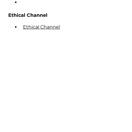
Ethical Channel
Ethical Channel
© Fundación Manantial 2023 | Open Ideas