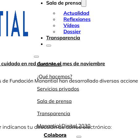
Sala de prensa
Actualidad
Reflexiones
Vídeos
Dossier
Transparencia
y cuidado en red durante el mes de noviembre
Conócenos
¿Qué hacemos?
os de Fundación Manantial han desarrollado diversas accion
Servicios privados
Sala de prensa
Transparencia
Manantial Digital 2030
or indícanos tu dirección de correo electrónico:
Colabora