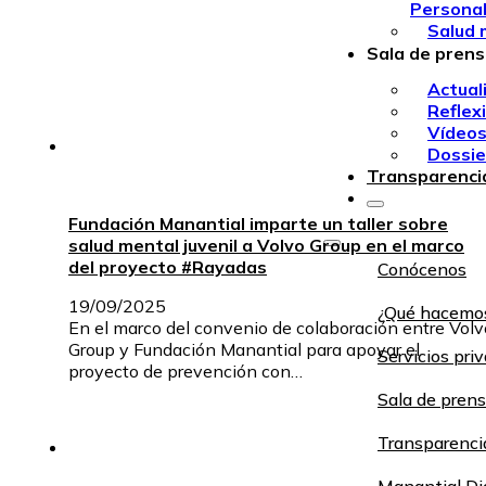
Persona
Salud 
Sala de pren
Actual
Reflex
Vídeo
Dossie
Transparenci
Fundación Manantial imparte un taller sobre
salud mental juvenil a Volvo Group en el marco
del proyecto #Rayadas
Conócenos
19/09/2025
¿Qué hacemo
En el marco del convenio de colaboración entre Volv
Group y Fundación Manantial para apoyar el
Servicios pri
proyecto de prevención con…
Sala de pren
Transparenci