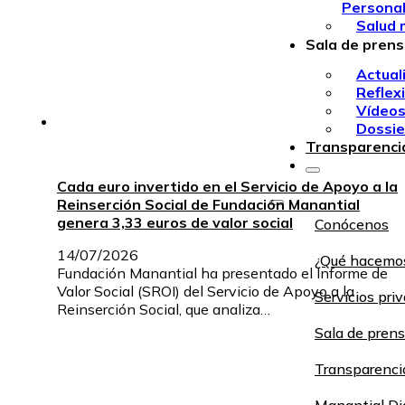
Persona
Salud 
Sala de pren
Actual
Reflex
Vídeo
Dossie
Transparenci
Cada euro invertido en el Servicio de Apoyo a la
Reinserción Social de Fundación Manantial
genera 3,33 euros de valor social
Conócenos
14/07/2026
¿Qué hacemo
Fundación Manantial ha presentado el Informe de
Valor Social (SROI) del Servicio de Apoyo a la
Servicios pri
Reinserción Social, que analiza…
Sala de pren
Transparenci