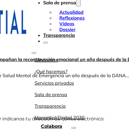
Sala de prensa
Actualidad
Reflexiones
Vídeos
Dossier
Transparencia
mpañan la reconstrucción emocional un año después de l
Conócenos
¿Qué hacemos?
de Salud Mental de Emergencia un año después de la DANA…
Servicios privados
Sala de prensa
Transparencia
Manantial Digital 2030
or indícanos tu dirección de correo electrónico:
Colabora