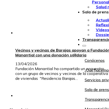
Persona
Salud 
Sala de pren
Actual
Reflex
Vídeo
Dossie
Transparenci
Vecinos y vecinas de Barajas apoyan a Fundació
Manantial con una donación solidaria
Conócenos
13/04/2026
Fundación Manantial ha compartido un encuentro
¿Qué hacemo
con un grupo de vecinos y vecinas de la cooperativa
de viviendas "Residencia Barajas…
Servicios pri
Sala de pren
Transparenci