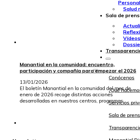
Persona
Salud 
Sala de pren
Actual
Reflex
Vídeo
Dossie
Transparenci
Manantial en la comunidad: encuentro,
participación y compañía para empezar el 2026
Conócenos
13/01/2026
El boletín Manantial en la comunidad del mes de
¿Qué hacemo
enero de 2026 recoge distintas acciones
desarrolladas en nuestros centros, programas…
Servicios pri
Sala de pren
Transparenci