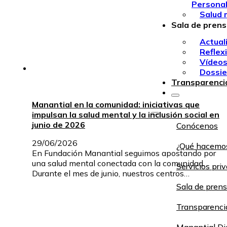
Persona
Salud 
Sala de pren
Actual
Reflex
Vídeo
Dossie
Transparenci
Manantial en la comunidad: iniciativas que
impulsan la salud mental y la inclusión social en
junio de 2026
Conócenos
29/06/2026
¿Qué hacemo
En Fundación Manantial seguimos apostando por
una salud mental conectada con la comunidad.
Servicios pri
Durante el mes de junio, nuestros centros…
Sala de pren
Transparenci