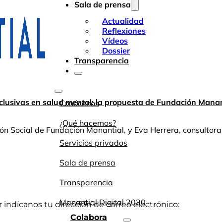
Sala de prensa
Actualidad
Reflexiones
Vídeos
Dossier
Transparencia
usivas en salud mental: la propuesta de Fundación Manant
Conócenos
¿Qué hacemos?
ón Social de Fundación Manantial, y Eva Herrera, consultor
Servicios privados
Sala de prensa
Transparencia
Manantial Digital 2030
or indícanos tu dirección de correo electrónico:
Colabora