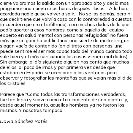
cierre valoramos la salida con un aprobado alto y decidimos
programar una nueva unas horas después. Ilusos… A la hora
acordada nadie quiso volver a salir… No sé los demás, pero ni
que decir tiene que volví a casa con la contrariedad a cuestas
(recuerden que era el infiltrado), con muchas dudas de lo que
podía aportar a esos hombres, como si aquello de “equipo
experto en salud mental con personas refugiadas” no fuera
más que un gancho publicitario, una suerte de marketing, un
slogan vacío de contenido (en el trato con personas, uno
puede sentirse el ser más capacitado del mundo cuando todo
sale bien y el más ruin cuando las cosas vienen mal dadas).
Sin embargo, al día siguiente alguien nos contó que muchos
de ellos, al poco de irnos y por primera vez desde que
estaban en España, se acercaron a las ventanas para
observar y fotografiar las montañas que se veían más allá de
los cristales.
Parece que “Como todas las transformaciones verdaderas,
fue tan lenta y suave como el crecimiento de una planta” y,
desde aquel momento, aquellos hombres ya no fueron los
mismos. Y nosotrxs tampoco.
David Sánchez Ratés