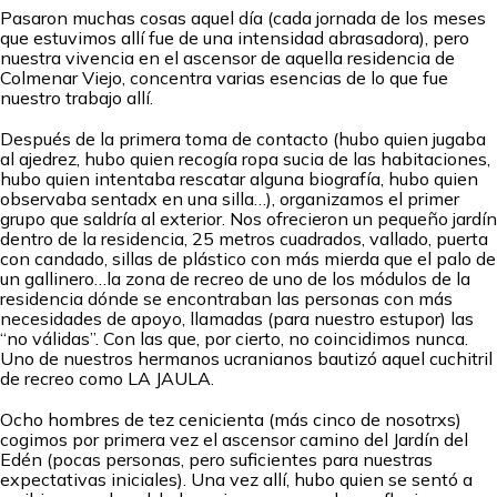
Pasaron muchas cosas aquel día (cada jornada de los meses
que estuvimos allí fue de una intensidad abrasadora), pero
nuestra vivencia en el ascensor de aquella residencia de
Colmenar Viejo, concentra varias esencias de lo que fue
nuestro trabajo allí.
Después de la primera toma de contacto (hubo quien jugaba
al ajedrez, hubo quien recogía ropa sucia de las habitaciones,
hubo quien intentaba rescatar alguna biografía, hubo quien
observaba sentadx en una silla…), organizamos el primer
grupo que saldría al exterior. Nos ofrecieron un pequeño jardín
dentro de la residencia, 25 metros cuadrados, vallado, puerta
con candado, sillas de plástico con más mierda que el palo de
un gallinero…la zona de recreo de uno de los módulos de la
residencia dónde se encontraban las personas con más
necesidades de apoyo, llamadas (para nuestro estupor) las
“no válidas”. Con las que, por cierto, no coincidimos nunca.
Uno de nuestros hermanos ucranianos bautizó aquel cuchitril
de recreo como LA JAULA.
Ocho hombres de tez cenicienta (más cinco de nosotrxs)
cogimos por primera vez el ascensor camino del Jardín del
Edén (pocas personas, pero suficientes para nuestras
expectativas iniciales). Una vez allí, hubo quien se sentó a