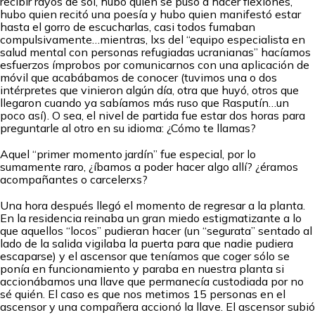
recibir rayos de sol, hubo quien se puso a hacer flexiones,
hubo quien recitó una poesía y hubo quien manifestó estar
hasta el gorro de escucharlas, casi todos fumaban
compulsivamente…mientras, lxs del “equipo especialista en
salud mental con personas refugiadas ucranianas” hacíamos
esfuerzos ímprobos por comunicarnos con una aplicación de
móvil que acabábamos de conocer (tuvimos una o dos
intérpretes que vinieron algún día, otra que huyó, otros que
llegaron cuando ya sabíamos más ruso que Rasputín…un
poco así). O sea, el nivel de partida fue estar dos horas para
preguntarle al otro en su idioma: ¿Cómo te llamas?
Aquel “primer momento jardín” fue especial, por lo
sumamente raro, ¿íbamos a poder hacer algo allí? ¿éramos
acompañantes o carcelerxs?
Una hora después llegó el momento de regresar a la planta.
En la residencia reinaba un gran miedo estigmatizante a lo
que aquellos “locos” pudieran hacer (un “segurata” sentado al
lado de la salida vigilaba la puerta para que nadie pudiera
escaparse) y el ascensor que teníamos que coger sólo se
ponía en funcionamiento y paraba en nuestra planta si
accionábamos una llave que permanecía custodiada por no
sé quién. El caso es que nos metimos 15 personas en el
ascensor y una compañera accionó la llave. El ascensor subió