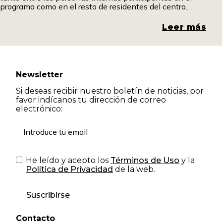
programa como en el resto de residentes del centro.
Promover espacios de diálogo y comprensión resulta
fundamental para romper estigmas y generar una mirada
Leer más
más
Newsletter
Si deseas recibir nuestro boletín de noticias, por
favor indícanos tu dirección de correo
electrónico:
He leído y acepto los
Términos de Uso
y la
Política de Privacidad
de la web.
Suscribirse
Contacto