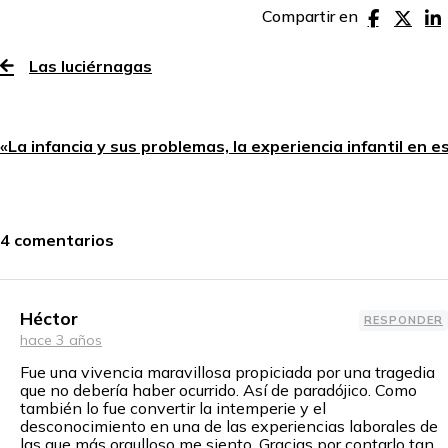
Compartir en
Las luciérnagas
«La infancia y sus problemas, la experiencia infantil en 
4 comentarios
Héctor
RESPONDER
hace 3 años
Fue una vivencia maravillosa propiciada por una tragedia
que no debería haber ocurrido. Así de paradójico. Como
también lo fue convertir la intemperie y el
desconocimiento en una de las experiencias laborales de
las que más orgulloso me siento. Gracias por contarlo tan