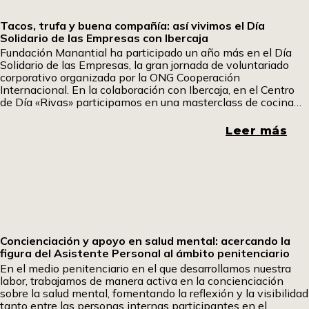
Tacos, trufa y buena compañía: así vivimos el Día
Solidario de las Empresas con Ibercaja
Fundación Manantial ha participado un año más en el Día
Solidario de las Empresas, la gran jornada de voluntariado
corporativo organizada por la ONG Cooperación
Internacional. En la colaboración con Ibercaja, en el Centro
de Día «Rivas» participamos en una masterclass de cocina
fría en la que aprendimos a elaborar tacos mexicanos y
sándwiches especiales. Uno de los participantes ha querido
Leer más
contarnos su experiencia. Pom, pom pom.
Concienciación y apoyo en salud mental: acercando la
figura del Asistente Personal al ámbito penitenciario
En el medio penitenciario en el que desarrollamos nuestra
labor, trabajamos de manera activa en la concienciación
sobre la salud mental, fomentando la reflexión y la visibilidad
tanto entre las personas internas participantes en el