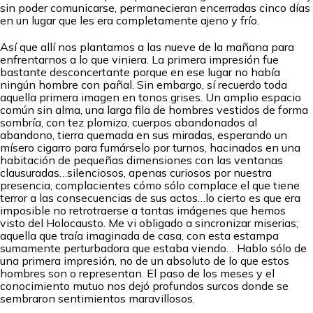
sin poder comunicarse, permanecieran encerradas cinco días
en un lugar que les era completamente ajeno y frío.
Así que allí nos plantamos a las nueve de la mañana para
enfrentarnos a lo que viniera. La primera impresión fue
bastante desconcertante porque en ese lugar no había
ningún hombre con pañal. Sin embargo, sí recuerdo toda
aquella primera imagen en tonos grises. Un amplio espacio
común sin alma, una larga fila de hombres vestidos de forma
sombría, con tez plomiza, cuerpos abandonados al
abandono, tierra quemada en sus miradas, esperando un
mísero cigarro para fumárselo por turnos, hacinados en una
habitación de pequeñas dimensiones con las ventanas
clausuradas…silenciosos, apenas curiosos por nuestra
presencia, complacientes cómo sólo complace el que tiene
terror a las consecuencias de sus actos…lo cierto es que era
imposible no retrotraerse a tantas imágenes que hemos
visto del Holocausto. Me vi obligado a sincronizar miserias;
aquella que traía imaginada de casa, con esta estampa
sumamente perturbadora que estaba viendo… Hablo sólo de
una primera impresión, no de un absoluto de lo que estos
hombres son o representan. El paso de los meses y el
conocimiento mutuo nos dejó profundos surcos donde se
sembraron sentimientos maravillosos.