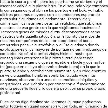
hasta la cuarta planta, pero las puertas no se abrieron y el
ascensor volvió a la planta baja. En el segundo viaje tampoco
lo conseguimos y, al abrirse las puertas en el bajo, ya había
allí tres personas mayores con sus andadores esperando
para subir. Saludamos educadamente. Tercer viaje y
comienzan las risas nerviosas. En realidad, ¿qué sabíamos
nosotros de esa gente con la que viajábamos hacinados?
Torreones grises de miradas duras, desconcertados como
nosotros ante aquella situación. En el quinto viaje, dos de
nuestras compañeras decidieron abandonar el barco
empujadas por su claustrofobia, y allí se quedaron dando
explicaciones a los mayores de por qué no terminábamos de
concretar. No sé ni cuantos viajes hicimos hasta que
conseguimos aterrizar en la planta cuarta, pero tengo
grabada una secuencia que se repetía en bucle y que no fue
tal (porque en ella yo observaba desde fuera) en la que la
puerta se abría y cerraba continuamente, y en cada apertura
se veía a aquellos hombres sombríos, a cada viaje más
nerviosos, observando a unos desconocidos chiquitos y
angustiados, que luchaban por atinar con el funcionamiento
de una pequeña llave y, lo que era peor, con su propia praxis
profesional.
Pues, como digo, finalmente llegamos (aunque podríamos
estar todavía en aquel ascensor) y, con todo, en la reunión de