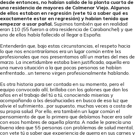
desde entonces, no habían salido de la planta cuarta de
una residencia de mayores de Colmenar Viejo. Algunos
de ellos estaban en regresión (vete tú a saber qué es
exactamente estar en regresión) y habían tenido que
empezar a usar pañal.
Supimos también que en realidad
eran 110 (55 fueron a otra residencia de Carabanchel) y que
uno de ellos había fallecido al llegar a España.
Entenderán que, bajo estas circunstancias, el respeto hacia
lo que nos encontraríamos era un lugar común entre lxs
profesionales que nos presentamos allí un martes del mes de
marzo. La incertidumbre estaba bien justificada, aquella era
una nueva situación a la que pocas personas se habían
enfrentado…un terreno virgen profesionalmente hablando.
Es otra historia para ser contada en su momento, pero el
equipo convocado allí, brillaba con los galones que dan los
años en el trabajo del tú a tú, conociendo miserias y
acompañando a lxs desahuciadxs en busca de esa luz que
alivie el sufrimiento…por supuesto, muchas veces a costa de
su propia salud. Por ello, era también un lugar común el
pensamiento de que lo primero que debíamos hacer era salir
con esos hombres de aquella planta. A nadie le parecía una
buena idea que 55 personas con problemas de salud mental,
con vete tú a saber que experiencia de guerra en sus carnes y