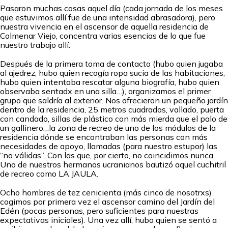
Pasaron muchas cosas aquel día (cada jornada de los meses
que estuvimos allí fue de una intensidad abrasadora), pero
nuestra vivencia en el ascensor de aquella residencia de
Colmenar Viejo, concentra varias esencias de lo que fue
nuestro trabajo allí.
Después de la primera toma de contacto (hubo quien jugaba
al ajedrez, hubo quien recogía ropa sucia de las habitaciones,
hubo quien intentaba rescatar alguna biografía, hubo quien
observaba sentadx en una silla…), organizamos el primer
grupo que saldría al exterior. Nos ofrecieron un pequeño jardín
dentro de la residencia, 25 metros cuadrados, vallado, puerta
con candado, sillas de plástico con más mierda que el palo de
un gallinero…la zona de recreo de uno de los módulos de la
residencia dónde se encontraban las personas con más
necesidades de apoyo, llamadas (para nuestro estupor) las
“no válidas”. Con las que, por cierto, no coincidimos nunca.
Uno de nuestros hermanos ucranianos bautizó aquel cuchitril
de recreo como LA JAULA.
Ocho hombres de tez cenicienta (más cinco de nosotrxs)
cogimos por primera vez el ascensor camino del Jardín del
Edén (pocas personas, pero suficientes para nuestras
expectativas iniciales). Una vez allí, hubo quien se sentó a