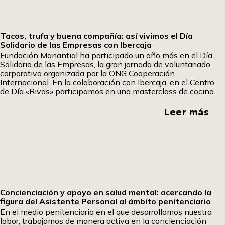
Tacos, trufa y buena compañía: así vivimos el Día
Solidario de las Empresas con Ibercaja
Fundación Manantial ha participado un año más en el Día
Solidario de las Empresas, la gran jornada de voluntariado
corporativo organizada por la ONG Cooperación
Internacional. En la colaboración con Ibercaja, en el Centro
de Día «Rivas» participamos en una masterclass de cocina
fría en la que aprendimos a elaborar tacos mexicanos y
sándwiches especiales. Uno de los participantes ha querido
Leer más
contarnos su experiencia. Pom, pom pom.
Concienciación y apoyo en salud mental: acercando la
figura del Asistente Personal al ámbito penitenciario
En el medio penitenciario en el que desarrollamos nuestra
labor, trabajamos de manera activa en la concienciación