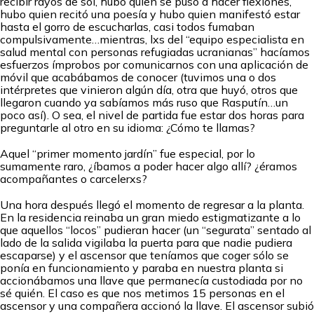
recibir rayos de sol, hubo quien se puso a hacer flexiones,
hubo quien recitó una poesía y hubo quien manifestó estar
hasta el gorro de escucharlas, casi todos fumaban
compulsivamente…mientras, lxs del “equipo especialista en
salud mental con personas refugiadas ucranianas” hacíamos
esfuerzos ímprobos por comunicarnos con una aplicación de
móvil que acabábamos de conocer (tuvimos una o dos
intérpretes que vinieron algún día, otra que huyó, otros que
llegaron cuando ya sabíamos más ruso que Rasputín…un
poco así). O sea, el nivel de partida fue estar dos horas para
preguntarle al otro en su idioma: ¿Cómo te llamas?
Aquel “primer momento jardín” fue especial, por lo
sumamente raro, ¿íbamos a poder hacer algo allí? ¿éramos
acompañantes o carcelerxs?
Una hora después llegó el momento de regresar a la planta.
En la residencia reinaba un gran miedo estigmatizante a lo
que aquellos “locos” pudieran hacer (un “segurata” sentado al
lado de la salida vigilaba la puerta para que nadie pudiera
escaparse) y el ascensor que teníamos que coger sólo se
ponía en funcionamiento y paraba en nuestra planta si
accionábamos una llave que permanecía custodiada por no
sé quién. El caso es que nos metimos 15 personas en el
ascensor y una compañera accionó la llave. El ascensor subió