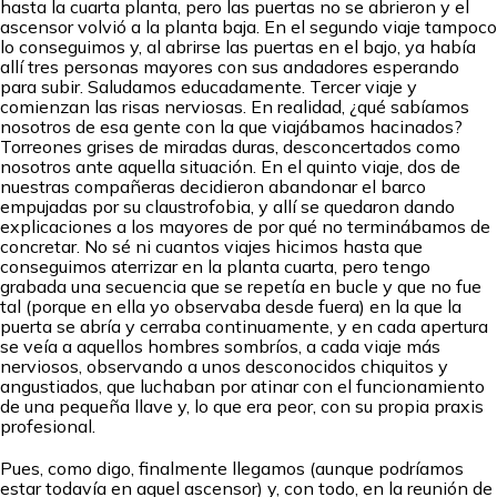
hasta la cuarta planta, pero las puertas no se abrieron y el
ascensor volvió a la planta baja. En el segundo viaje tampoco
lo conseguimos y, al abrirse las puertas en el bajo, ya había
allí tres personas mayores con sus andadores esperando
para subir. Saludamos educadamente. Tercer viaje y
comienzan las risas nerviosas. En realidad, ¿qué sabíamos
nosotros de esa gente con la que viajábamos hacinados?
Torreones grises de miradas duras, desconcertados como
nosotros ante aquella situación. En el quinto viaje, dos de
nuestras compañeras decidieron abandonar el barco
empujadas por su claustrofobia, y allí se quedaron dando
explicaciones a los mayores de por qué no terminábamos de
concretar. No sé ni cuantos viajes hicimos hasta que
conseguimos aterrizar en la planta cuarta, pero tengo
grabada una secuencia que se repetía en bucle y que no fue
tal (porque en ella yo observaba desde fuera) en la que la
puerta se abría y cerraba continuamente, y en cada apertura
se veía a aquellos hombres sombríos, a cada viaje más
nerviosos, observando a unos desconocidos chiquitos y
angustiados, que luchaban por atinar con el funcionamiento
de una pequeña llave y, lo que era peor, con su propia praxis
profesional.
Pues, como digo, finalmente llegamos (aunque podríamos
estar todavía en aquel ascensor) y, con todo, en la reunión de