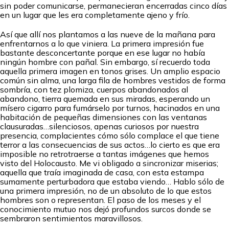
sin poder comunicarse, permanecieran encerradas cinco días
en un lugar que les era completamente ajeno y frío.
Así que allí nos plantamos a las nueve de la mañana para
enfrentarnos a lo que viniera. La primera impresión fue
bastante desconcertante porque en ese lugar no había
ningún hombre con pañal. Sin embargo, sí recuerdo toda
aquella primera imagen en tonos grises. Un amplio espacio
común sin alma, una larga fila de hombres vestidos de forma
sombría, con tez plomiza, cuerpos abandonados al
abandono, tierra quemada en sus miradas, esperando un
mísero cigarro para fumárselo por turnos, hacinados en una
habitación de pequeñas dimensiones con las ventanas
clausuradas…silenciosos, apenas curiosos por nuestra
presencia, complacientes cómo sólo complace el que tiene
terror a las consecuencias de sus actos…lo cierto es que era
imposible no retrotraerse a tantas imágenes que hemos
visto del Holocausto. Me vi obligado a sincronizar miserias;
aquella que traía imaginada de casa, con esta estampa
sumamente perturbadora que estaba viendo… Hablo sólo de
una primera impresión, no de un absoluto de lo que estos
hombres son o representan. El paso de los meses y el
conocimiento mutuo nos dejó profundos surcos donde se
sembraron sentimientos maravillosos.