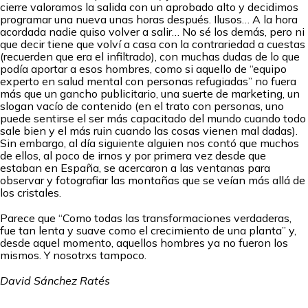
cierre valoramos la salida con un aprobado alto y decidimos
programar una nueva unas horas después. Ilusos… A la hora
acordada nadie quiso volver a salir… No sé los demás, pero ni
que decir tiene que volví a casa con la contrariedad a cuestas
(recuerden que era el infiltrado), con muchas dudas de lo que
podía aportar a esos hombres, como si aquello de “equipo
experto en salud mental con personas refugiadas” no fuera
más que un gancho publicitario, una suerte de marketing, un
slogan vacío de contenido (en el trato con personas, uno
puede sentirse el ser más capacitado del mundo cuando todo
sale bien y el más ruin cuando las cosas vienen mal dadas).
Sin embargo, al día siguiente alguien nos contó que muchos
de ellos, al poco de irnos y por primera vez desde que
estaban en España, se acercaron a las ventanas para
observar y fotografiar las montañas que se veían más allá de
los cristales.
Parece que “Como todas las transformaciones verdaderas,
fue tan lenta y suave como el crecimiento de una planta” y,
desde aquel momento, aquellos hombres ya no fueron los
mismos. Y nosotrxs tampoco.
David Sánchez Ratés