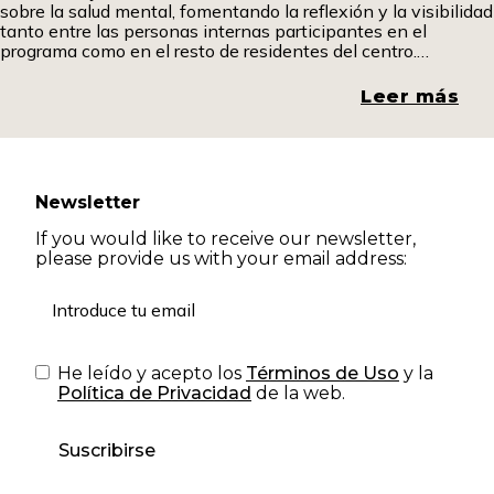
sobre la salud mental, fomentando la reflexión y la visibilidad
tanto entre las personas internas participantes en el
programa como en el resto de residentes del centro.
Promover espacios de diálogo y comprensión resulta
fundamental para romper estigmas y generar una mirada
Leer más
más
Newsletter
If you would like to receive our newsletter,
please provide us with your email address:
He leído y acepto los
Términos de Uso
y la
Política de Privacidad
de la web.
Suscribirse