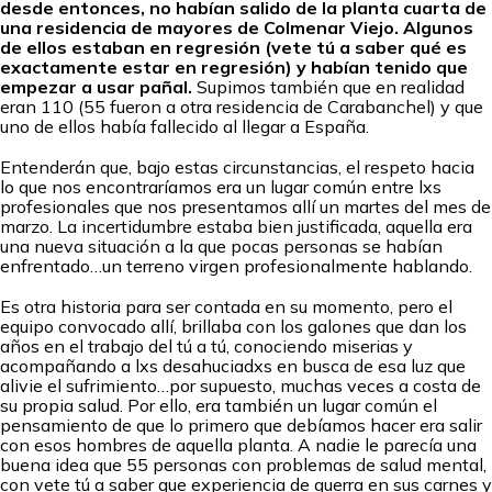
desde entonces, no habían salido de la planta cuarta de
una residencia de mayores de Colmenar Viejo. Algunos
de ellos estaban en regresión (vete tú a saber qué es
exactamente estar en regresión) y habían tenido que
empezar a usar pañal.
Supimos también que en realidad
eran 110 (55 fueron a otra residencia de Carabanchel) y que
uno de ellos había fallecido al llegar a España.
Entenderán que, bajo estas circunstancias, el respeto hacia
lo que nos encontraríamos era un lugar común entre lxs
profesionales que nos presentamos allí un martes del mes de
marzo. La incertidumbre estaba bien justificada, aquella era
una nueva situación a la que pocas personas se habían
enfrentado…un terreno virgen profesionalmente hablando.
Es otra historia para ser contada en su momento, pero el
equipo convocado allí, brillaba con los galones que dan los
años en el trabajo del tú a tú, conociendo miserias y
acompañando a lxs desahuciadxs en busca de esa luz que
alivie el sufrimiento…por supuesto, muchas veces a costa de
su propia salud. Por ello, era también un lugar común el
pensamiento de que lo primero que debíamos hacer era salir
con esos hombres de aquella planta. A nadie le parecía una
buena idea que 55 personas con problemas de salud mental,
con vete tú a saber que experiencia de guerra en sus carnes y