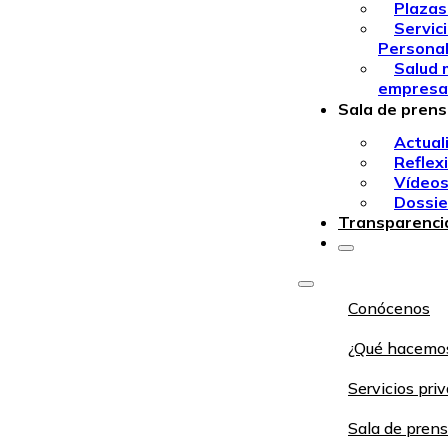
Plazas
Servic
Persona
Salud 
empresa
Sala de pren
Actual
Reflex
Vídeo
Dossie
Transparenci
Conócenos
¿Qué hacemo
Servicios pri
Sala de pren