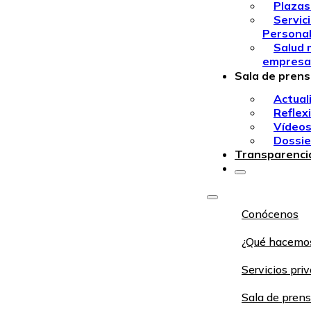
Plazas
Servic
Persona
Salud 
empresa
Sala de pren
Actual
Reflex
Vídeo
Dossie
Transparenci
Conócenos
¿Qué hacemo
Servicios pri
Sala de pren