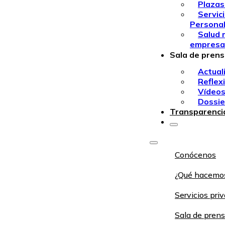
Plazas
Servic
Persona
Salud 
empresa
Sala de pren
Actual
Reflex
Vídeo
Dossie
Transparenci
Conócenos
¿Qué hacemo
Servicios pri
Sala de pren