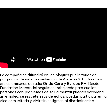
La campaña se difundirá en los bloques publicitarios de
programas de máxima audiencia de
Antena 3
,
La Sexta
y
en las emisoras de radio
Onda Cero
y
Europa FM
. Desde
Fundación Manantial seguimos trabajando para que las
personas con problemas de salud mental puedan acceder a
un empleo, se respeten sus derechos, puedan participar en la
vida comunitaria y vivir sin estigmas ni discriminación.