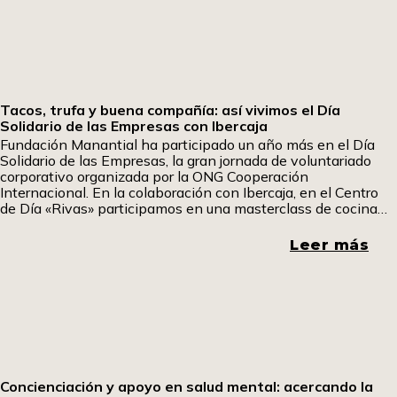
Tacos, trufa y buena compañía: así vivimos el Día
Solidario de las Empresas con Ibercaja
Fundación Manantial ha participado un año más en el Día
Solidario de las Empresas, la gran jornada de voluntariado
corporativo organizada por la ONG Cooperación
Internacional. En la colaboración con Ibercaja, en el Centro
de Día «Rivas» participamos en una masterclass de cocina
fría en la que aprendimos a elaborar tacos mexicanos y
sándwiches especiales. Uno de los participantes ha querido
Leer más
contarnos su experiencia. Pom, pom pom.
Concienciación y apoyo en salud mental: acercando la