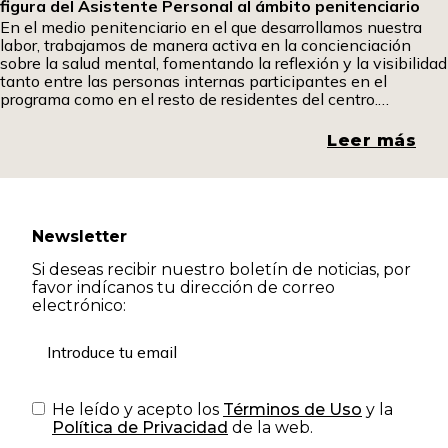
figura del Asistente Personal al ámbito penitenciario
En el medio penitenciario en el que desarrollamos nuestra
labor, trabajamos de manera activa en la concienciación
sobre la salud mental, fomentando la reflexión y la visibilidad
tanto entre las personas internas participantes en el
programa como en el resto de residentes del centro.
Promover espacios de diálogo y comprensión resulta
fundamental para romper estigmas y generar una mirada
Leer más
más
Newsletter
Si deseas recibir nuestro boletín de noticias, por
favor indícanos tu dirección de correo
electrónico:
He leído y acepto los
Términos de Uso
y la
Política de Privacidad
de la web.