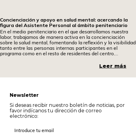
Concienciación y apoyo en salud mental: acercando la
figura del Asistente Personal al ámbito penitenciario
En el medio penitenciario en el que desarrollamos nuestra
labor, trabajamos de manera activa en la concienciación
sobre la salud mental, fomentando la reflexión y la visibilidad
tanto entre las personas internas participantes en el
programa como en el resto de residentes del centro.
Promover espacios de diálogo y comprensión resulta
fundamental para romper estigmas y generar una mirada
Leer más
más
Newsletter
Si deseas recibir nuestro boletín de noticias, por
favor indícanos tu dirección de correo
electrónico: