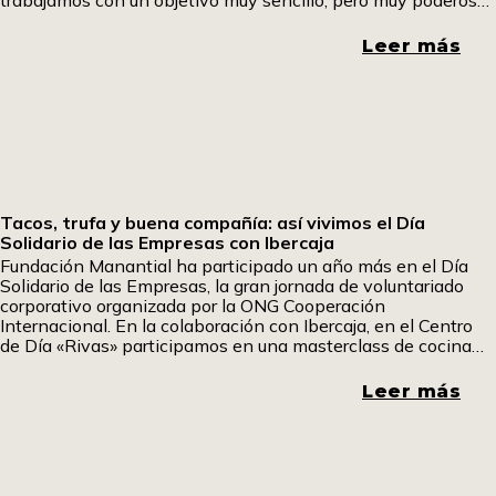
dar una segunda vida a la ropa y, a través de
Leer más
Tacos, trufa y buena compañía: así vivimos el Día
Solidario de las Empresas con Ibercaja
Fundación Manantial ha participado un año más en el Día
Solidario de las Empresas, la gran jornada de voluntariado
corporativo organizada por la ONG Cooperación
Internacional. En la colaboración con Ibercaja, en el Centro
de Día «Rivas» participamos en una masterclass de cocina
fría en la que aprendimos a elaborar tacos mexicanos y
sándwiches especiales. Uno de los participantes ha querido
Leer más
contarnos su experiencia. Pom, pom pom.