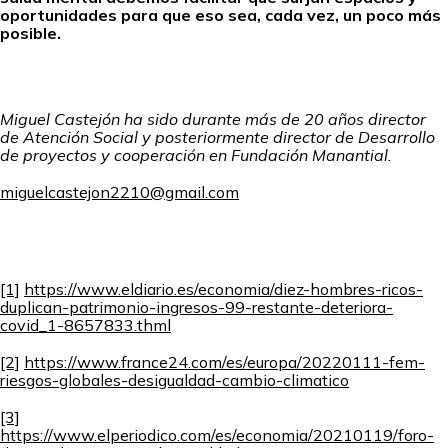
oportunidades para que eso sea, cada vez, un poco más
posible.
Miguel Castejón ha sido durante más de 20 años director
de Atención Social y posteriormente director de Desarrollo
de proyectos y cooperación en Fundación Manantial.
miguelcastejon2210@gmail.com
[1]
https://www.eldiario.es/
economia/diez-hombres-ricos-
duplican-patrimonio-ingresos-99-restante-deteriora-
covid_1-8657833.thml
[2]
https://www.france24.com/es/europa/20220111-fem-
riesgos-globales-desigualdad-cambio-climatico
[3]
https://www.elperiodico.com/es/economia/20210119/foro-