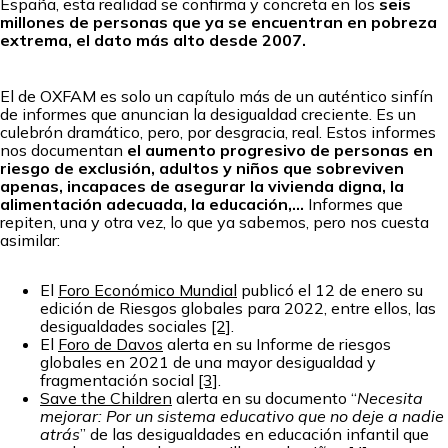
España, esta realidad se confirma y concreta en los
seis
millones de personas que ya se encuentran en pobreza
extrema, el dato más alto desde 2007.
El de OXFAM es solo un capítulo más de un auténtico sinfín
de informes que anuncian la desigualdad creciente. Es un
culebrón dramático, pero, por desgracia, real. Estos informes
nos documentan
el aumento progresivo de personas en
riesgo de exclusión, adultos y niños que sobreviven
apenas, incapaces de asegurar la vivienda digna, la
alimentación adecuada, la educación,…
Informes que
repiten, una y otra vez, lo que ya sabemos, pero nos cuesta
asimilar:
El
Foro Económico Mundial
publicó el 12 de enero su
edición de Riesgos globales para 2022, entre ellos, las
desigualdades sociales
[2]
.
El
Foro de Davos
alerta en su Informe de riesgos
globales en 2021 de una mayor desigualdad y
fragmentación social
[3]
.
Save the Children
alerta en su documento “
Necesita
mejorar: Por un sistema educativo que no deje a nadie
atrás
” de las desigualdades en educación infantil que