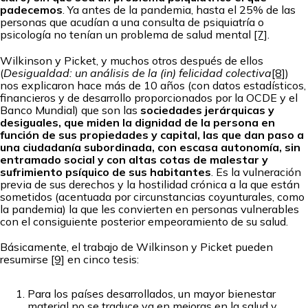
padecemos
. Ya antes de la pandemia, hasta el 25% de las
personas que acudían a una consulta de psiquiatría o
psicología no tenían un problema de salud mental
[7]
.
Wilkinson y Picket, y muchos otros después de ellos
(
Desigualdad: un análisis de la (in) felicidad colectiva
[8]
)
nos explicaron hace más de 10 años (con datos estadísticos,
financieros y de desarrollo proporcionados por la OCDE y el
Banco Mundial) que son las
sociedades jerárquicas y
desiguales, que miden la dignidad de la persona en
función de sus propiedades y capital, las que dan paso a
una ciudadanía subordinada, con escasa autonomía, sin
entramado social y con altas cotas de malestar y
sufrimiento psíquico de sus habitantes
. Es la vulneración
previa de sus derechos y la hostilidad crónica a la que están
sometidos (acentuada por circunstancias coyunturales, como
la pandemia) la que les convierten en personas vulnerables
con el consiguiente posterior empeoramiento de su salud.
Básicamente, el trabajo de Wilkinson y Picket pueden
resumirse
[9]
en cinco tesis:
Para los países desarrollados, un mayor bienestar
material no se traduce ya en mejoras en la salud y