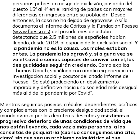
personas pobres en riesgo de exclusión, pasando del
puesto 15º al 4º en el ranking de países con mayores
diferencias en ingresos entre su población. Desde
entonces, la cosa no ha dejado de agravarse. Así lo
documenta el Informe de
Cáritas
y la
Fundación Foessa
(
www.foessa.es
) del pasado mes de octubre,
detectando que 2,5 millones de españoles habían
llegado, desde 2018, al espacio de la exclusión social.
Y
la pandemia no es la causa. Los males estaban
antes. La pandemia los agravó y, si alguna vez se
va el Covid o somos capaces de convivir con él, las
desigualdades seguirán creciendo.
Como explica
Thomas Ubrich, sociólogo con amplia experiencia en
investigación social y coautor del citado informe de
Foessa: “Se está produciendo un deslizamiento
imparable y definitivo hacia una sociedad más desigual,
más allá de la pandemia por Covid”.
Mientras seguimos pasivos, crédulos, dependientes, acríticos
y complacientes con la creciente desigualdad social, el
mundo avanza por los derroteros descritos y
asistimos al
progresivo deterioro de unas condiciones de vida que
nos están llevando, cada vez a más personas, a las
consultas de psiquiatría (cuando conseguimos una cita,
claro) sin que sea un problema psiquiátrico el que