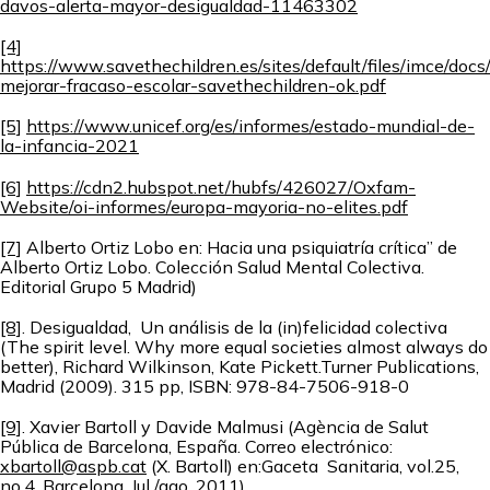
davos-alerta-mayor-desigualdad-11463302
[4]
https://www.savethechildren.es/sites/default/files/imce/docs
mejorar-fracaso-escolar-savethechildren-ok.pdf
[5]
https://www.unicef.org/es/informes/estado-mundial-de-
la-infancia-2021
[6]
https://cdn2.hubspot.net/hubfs/426027/Oxfam-
Website/oi-informes/europa-mayoria-no-elites.pdf
[7]
Alberto Ortiz Lobo en: Hacia una psiquiatría crítica” de
Alberto Ortiz Lobo. Colección Salud Mental Colectiva.
Editorial Grupo 5 Madrid)
[8]
. Desigualdad, Un análisis de la (in)felicidad colectiva
(The spirit level. Why more equal societies almost always do
better), Richard Wilkinson, Kate Pickett.Turner Publications,
Madrid (2009). 315 pp, ISBN: 978-84-7506-918-0
[9]
. Xavier Bartoll y Davide Malmusi (Agència de Salut
Pública de Barcelona, España. Correo electrónico:
xbartoll@aspb.cat
(X. Bartoll) en:Gaceta Sanitaria, vol.25,
no.4, Barcelona. Jul./ago. 2011)