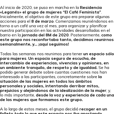
Al inicio de 2020, se puso en marcha en la
Residencia
«Leganés» el grupo de mujeres “El Café Feminista”
.
Inicialmente, el objetivo de este grupo era preparar algunas
acciones para el
8 de marzo
. Comenzamos reuniéndonos en
torno a un café una vez al mes, para organizar y planificar
nuestra participación en las actividades desarrolladas en el
barrio en la
jornada del 8M de 2020
. Posteriormente,
como
este grupo nos reconfortaba tanto, decidimos reunirnos
semanalmente, y… ¡aquí seguimos!
Todas las semanas nos reunimos para tener
un espacio sólo
para mujeres
.
Un espacio seguro de escucha, de
intercambio de experiencias, vivencias y opiniones, en
un ambiente tranquilo, de respeto y de igualdad.
Se ha
podido generar debate sobre cuantas cuestiones nos han
interesado a las participantes, concretamente sobre
la
situación de las mujeres en todos los ámbitos
personales y sociales, intentando derribar mitos,
prejuicios y alejándonos de la idealización de la mujer
; y,
lo más importante,
desde la voz y experiencia de cada una
de las mujeres que formamos este grupo.
A lo largo de estos meses, el grupo decidió
recoger en un
folleto todo lo que este espacio nos iba aportando
.