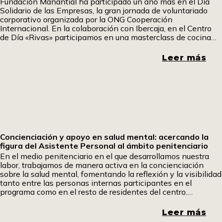
Fundación Manantial ha participado un año más en el Día
Solidario de las Empresas, la gran jornada de voluntariado
corporativo organizada por la ONG Cooperación
Internacional. En la colaboración con Ibercaja, en el Centro
de Día «Rivas» participamos en una masterclass de cocina
fría en la que aprendimos a elaborar tacos mexicanos y
sándwiches especiales. Uno de los participantes ha querido
Leer más
contarnos su experiencia. Pom, pom pom.
Concienciación y apoyo en salud mental: acercando la
figura del Asistente Personal al ámbito penitenciario
En el medio penitenciario en el que desarrollamos nuestra
labor, trabajamos de manera activa en la concienciación
sobre la salud mental, fomentando la reflexión y la visibilidad
tanto entre las personas internas participantes en el
programa como en el resto de residentes del centro.
Promover espacios de diálogo y comprensión resulta
fundamental para romper estigmas y generar una mirada
Leer más
más