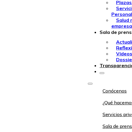
Plazas
Servic
Persona
Salud 
empresa
Sala de pren
Actual
Reflex
Vídeo
Dossie
Transparenci
Conócenos
¿Qué hacemo
Servicios pri
Sala de pren