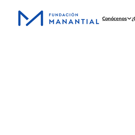
Conócenos
¿