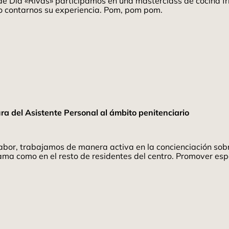
ro de Día «Rivas» participamos en una masterclass de cocina 
do contarnos su experiencia. Pom, pom pom.
ra del Asistente Personal al ámbito penitenciario
abor, trabajamos de manera activa en la concienciación sobre
grama como en el resto de residentes del centro. Promover e