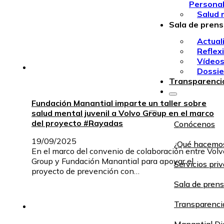
Persona
Salud 
Sala de pren
Actual
Reflex
Vídeo
Dossie
Transparenci
Fundación Manantial imparte un taller sobre
salud mental juvenil a Volvo Group en el marco
del proyecto #Rayadas
Conócenos
19/09/2025
¿Qué hacemo
En el marco del convenio de colaboración entre Volv
Group y Fundación Manantial para apoyar el
Servicios pri
proyecto de prevención con…
Sala de pren
Transparenci