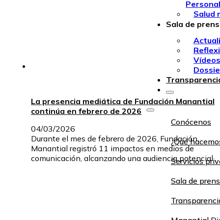
Persona
Salud 
Sala de pren
Actual
Reflex
Vídeo
Dossie
Transparenci
La presencia mediática de Fundación Manantial
continúa en febrero de 2026
Conócenos
04/03/2026
Durante el mes de febrero de 2026, Fundación
¿Qué hacemo
Manantial registró 11 impactos en medios de
comunicación, alcanzando una audiencia potencial…
Servicios pri
Sala de pren
Transparenci