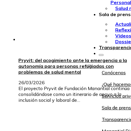
Persona
Salud 
Sala de pren
Actual
Reflex
Vídeo
Dossie
Transparenci
Pryvit: del acogimiento ante la emergencia a la
autonomía para personas refugiadas con
problemas de salud mental
Conócenos
26/03/2026
¿Qué hacemo
El proyecto Pryvit de Fundación Manantial continúa
consolidándose como un itinerario de apoyo a la
Servicios pri
inclusión social y laboral de…
Sala de pren
Transparenci