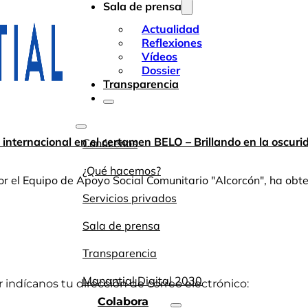
Sala de prensa
Actualidad
Reflexiones
Vídeos
Dossier
Transparencia
 internacional en el certamen BELO – Brillando en la oscuri
Conócenos
¿Qué hacemos?
r el Equipo de Apoyo Social Comunitario "Alcorcón", ha obte
Servicios privados
Sala de prensa
Transparencia
Manantial Digital 2030
or indícanos tu dirección de correo electrónico:
Colabora