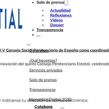
Sala de prensa
Actualidad
Reflexiones
Vídeos
Dossier
Transparencia
l V Consejo Social Penitenciario de España como coordinado
Conócenos
¿Qué hacemos?
novación del quinto Consejo Penitenciario Estatal, celebrado
Servicios privados
Sala de prensa
Transparencia
Manantial Digital 2030
or indícanos tu dirección de correo electrónico:
Colabora