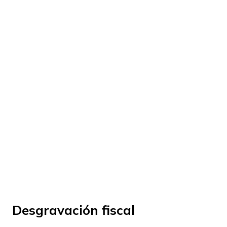
© Fundación Manantial 2024 | Open Ideas
Desgravación fiscal