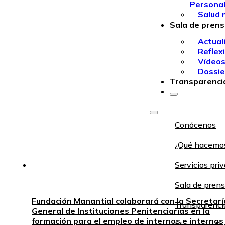
Persona
Salud 
Sala de pren
Actual
Reflex
Vídeo
Dossie
Transparenci
Conócenos
¿Qué hacemo
Servicios pri
Sala de pren
Fundación Manantial colaborará con la Secretarí
Transparenci
General de Instituciones Penitenciarias en la
formación para el empleo de internos e internas