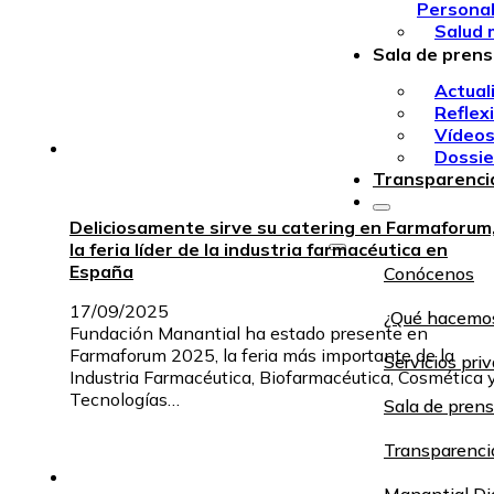
Persona
Salud 
Sala de pren
Actual
Reflex
Vídeo
Dossie
Transparenci
Deliciosamente sirve su catering en Farmaforum
la feria líder de la industria farmacéutica en
España
Conócenos
17/09/2025
¿Qué hacemo
Fundación Manantial ha estado presente en
Farmaforum 2025, la feria más importante de la
Servicios pri
Industria Farmacéutica, Biofarmacéutica, Cosmética 
Tecnologías…
Sala de pren
Transparenci