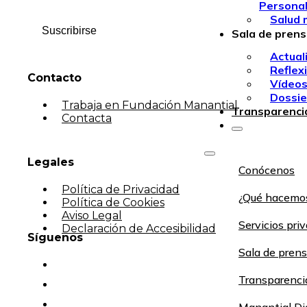
Persona
Salud 
Suscribirse
Sala de pren
Actual
Reflex
Contacto
Vídeo
Dossie
Trabaja en Fundación Manantial
Transparenci
Contacta
Legales
Conócenos
Política de Privacidad
¿Qué hacemo
Política de Cookies
Aviso Legal
Servicios pri
Declaración de Accesibilidad
Síguenos
Sala de pren
Transparenci