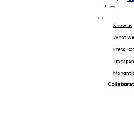
Know us
What we
Press R
Transpar
Manantia
Collabora