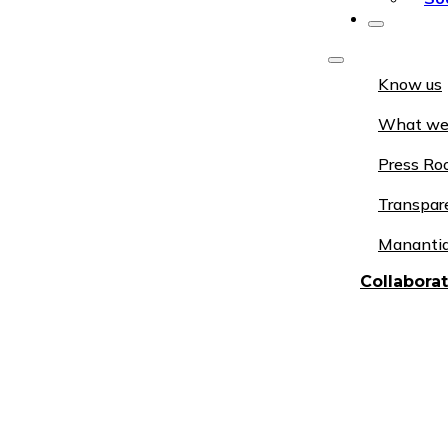
Know us
What we
Press R
Transpar
Manantia
Collabora