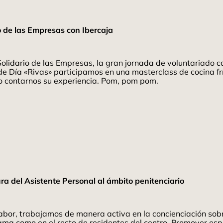
o de las Empresas con Ibercaja
olidario de las Empresas, la gran jornada de voluntariado 
ro de Día «Rivas» participamos en una masterclass de cocina 
do contarnos su experiencia. Pom, pom pom.
ra del Asistente Personal al ámbito penitenciario
abor, trabajamos de manera activa en la concienciación sobre
grama como en el resto de residentes del centro. Promover e