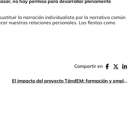
acasar, no hay permiso para desarrollar plenamente
tituir la narración individualista por la narrativa común
cer nuestras relaciones personales. Las fiestas como
Compartir en
El impacto del proyecto TándEM: formación y empleo para la inclusión laboral de personas jóvenes con problemas de salud mental