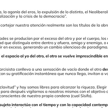
 la agonía del eros, la expulsión de lo distinto, el Neoliber
talización y la crisis de la democracia”.
 cortejar nuestra atención realmente son los títulos de la ob
ades se producían por el exceso del otro y por el cuerpo, los
dad que distinguía entre dentro y afuera, amigo y enemigo, o 
ucir en exceso, generando un cambio silencioso de paradigma
el espacio al yo del otro, el otro se vuelve imprescindible 
arcisista conlleva a una sensación de vacío donde el otro
des
con su gratificación instantánea que nunca llega, invitan a
sclavitud” y hoy somos libres para alcanzar la riqueza. Eleg
, para después vigilarnos a nosotros mismos con el objetivo 
conscientes de nuestra propia condena (cual Sísifo).
 sujeto interactúa con el tiempo y con la capacidad contem