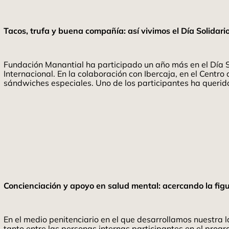
Tacos, trufa y buena compañía: así vivimos el Día Solidari
Fundación Manantial ha participado un año más en el Día S
Internacional. En la colaboración con Ibercaja, en el Cent
sándwiches especiales. Uno de los participantes ha queri
Concienciación y apoyo en salud mental: acercando la figu
En el medio penitenciario en el que desarrollamos nuestra l
tanto entre las personas internas participantes en el pro