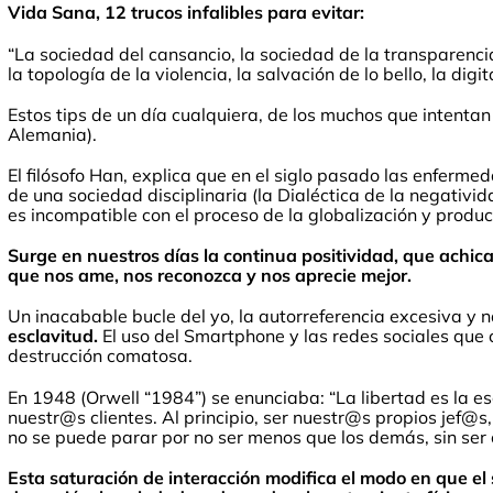
Vida Sana, 12 trucos infalibles para evitar:
“La sociedad del cansancio, la sociedad de la transparencia,
la topología de la violencia, la salvación de lo bello, la digi
Estos tips de un día cualquiera, de los muchos que intentan
Alemania).
El filósofo Han, explica que en el siglo pasado las enfermed
de una sociedad disciplinaria (la Dialéctica de la negativi
es incompatible con el proceso de la globalización y prod
Surge en nuestros días la continua positividad, que achica 
que nos ame, nos reconozca y nos aprecie mejor.
Un inacabable bucle del yo, la autorreferencia excesiva y n
esclavitud.
El uso del Smartphone y las redes sociales que 
destrucción comatosa.
En 1948 (Orwell “1984”) se enunciaba: “La libertad es la e
nuestr@s clientes. Al principio, ser nuestr@s propios jef@s
no se puede parar por no ser menos que los demás, sin ser 
Esta saturación de interacción modifica el modo en que el