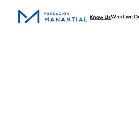
What we D
Know Us