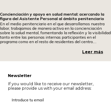
Concienciación y apoyo en salud mental: acercando la
figura del Asistente Personal al ámbito penitenciario
En el medio penitenciario en el que desarrollamos nuestra
labor, trabajamos de manera activa en la concienciación
sobre la salud mental, fomentando la reflexión y la visibilidad
tanto entre las personas internas participantes en el
programa como en el resto de residentes del centro.
Promover espacios de diálogo y comprensión resulta
fundamental para romper estigmas y generar una mirada
Leer más
más
Newsletter
If you would like to receive our newsletter,
please provide us with your email address: