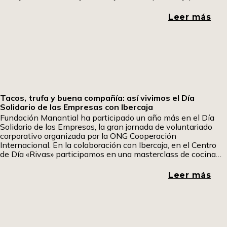
dar una segunda vida a la ropa y, a través de
Leer más
Tacos, trufa y buena compañía: así vivimos el Día
Solidario de las Empresas con Ibercaja
Fundación Manantial ha participado un año más en el Día
Solidario de las Empresas, la gran jornada de voluntariado
corporativo organizada por la ONG Cooperación
Internacional. En la colaboración con Ibercaja, en el Centro
de Día «Rivas» participamos en una masterclass de cocina
fría en la que aprendimos a elaborar tacos mexicanos y
sándwiches especiales. Uno de los participantes ha querido
Leer más
contarnos su experiencia. Pom, pom pom.